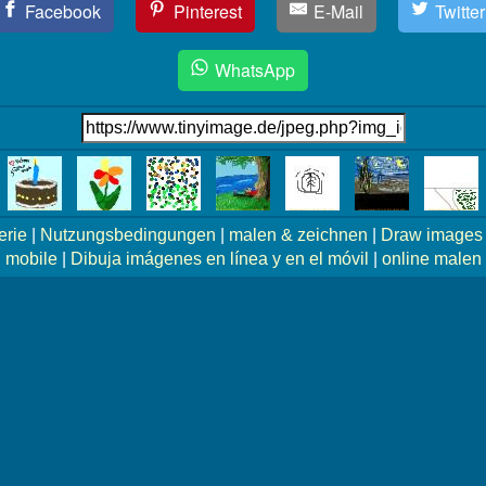
Facebook
Pinterest
E-Mail
Twitter
WhatsApp
erie
|
Nutzungsbedingungen
|
malen & zeichnen
|
Draw images 
mobile
|
Dibuja imágenes en línea y en el móvil
|
online malen