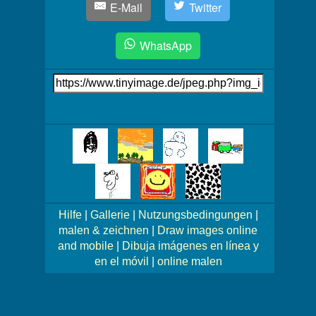
E-Mail
Twitter
WhatsApp
Link
auf's
Bild
Mehr
Bilder!
Hilfe
|
Gallerie
|
Nutzungsbedingungen
|
malen & zeichnen
|
Draw images online
and mobile
|
Dibuja imágenes en línea y
en el móvil
|
online malen