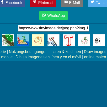
Facebook
Pinterest
E-Mail
Twitter
WhatsApp
erie
|
Nutzungsbedingungen
|
malen & zeichnen
|
Draw images 
mobile
|
Dibuja imágenes en línea y en el móvil
|
online malen