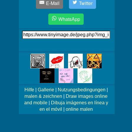
E-Mail
Twitter
WhatsApp
Link
auf's
Bild
Mehr
Bilder!
Hilfe
|
Gallerie
|
Nutzungsbedingungen
|
malen & zeichnen
|
Draw images online
and mobile
|
Dibuja imágenes en línea y
en el móvil
|
online malen