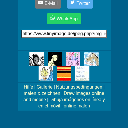
E-Mail
Twitter
WhatsApp
Link
auf's
Bild
Mehr
Bilder!
Hilfe
|
Gallerie
|
Nutzungsbedingungen
|
malen & zeichnen
|
Draw images online
and mobile
|
Dibuja imágenes en línea y
en el móvil
|
online malen