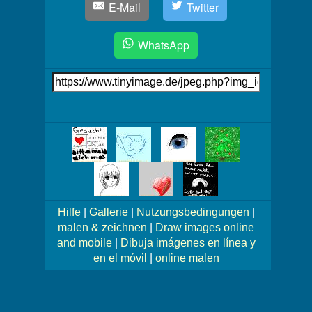
E-Mail
Twitter
WhatsApp
Link
auf's
Bild
Mehr
Bilder!
Hilfe
|
Gallerie
|
Nutzungsbedingungen
|
malen & zeichnen
|
Draw images online
and mobile
|
Dibuja imágenes en línea y
en el móvil
|
online malen