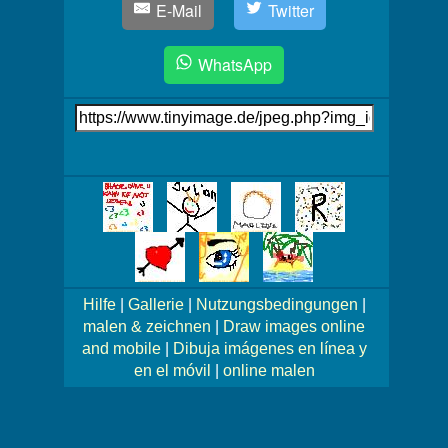
E-Mail
Twitter
WhatsApp
Link
auf's
Bild
Mehr
Bilder!
Hilfe
|
Gallerie
|
Nutzungsbedingungen
|
malen & zeichnen
|
Draw images online
and mobile
|
Dibuja imágenes en línea y
en el móvil
|
online malen