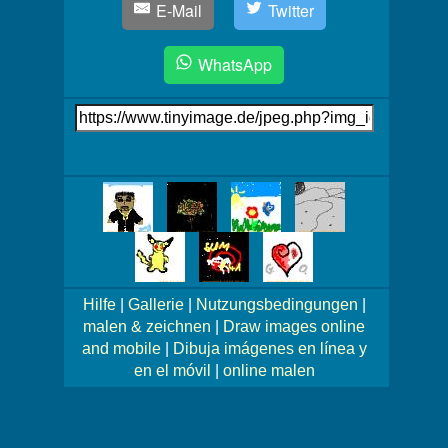
E-Mail
Twitter
WhatsApp
Link
auf's
Bild
Mehr
Bilder!
Hilfe
|
Gallerie
|
Nutzungsbedingungen
|
malen & zeichnen
|
Draw images online
and mobile
|
Dibuja imágenes en línea y
en el móvil
|
online malen