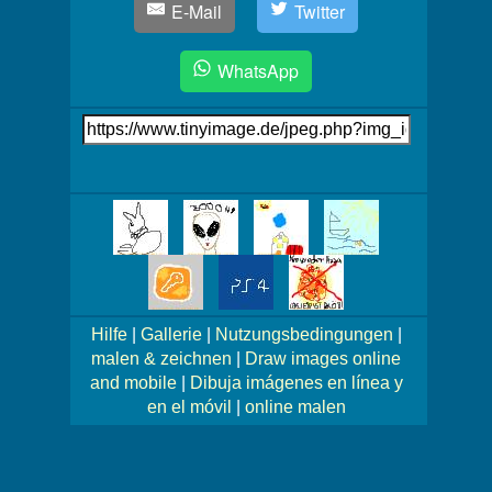
E-Mail
Twitter
WhatsApp
Link
auf's
Bild
Mehr
Bilder!
Hilfe
|
Gallerie
|
Nutzungsbedingungen
|
malen & zeichnen
|
Draw images online
and mobile
|
Dibuja imágenes en línea y
en el móvil
|
online malen