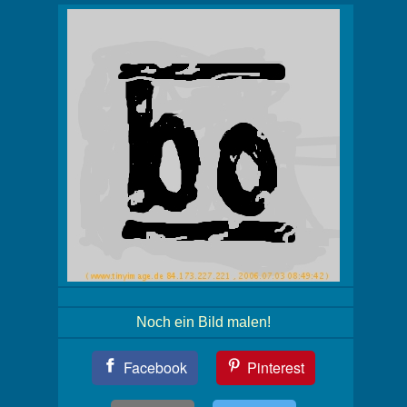
Noch ein Bild malen!
Teil
Facebook
Pinterest
Dein
Bild!