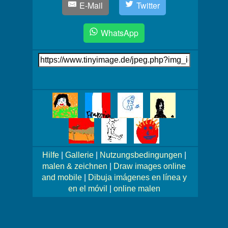
E-Mail
Twitter
WhatsApp
Link
auf's
Bild
Mehr
Bilder!
Hilfe
|
Gallerie
|
Nutzungsbedingungen
|
malen & zeichnen
|
Draw images online
and mobile
|
Dibuja imágenes en línea y
en el móvil
|
online malen