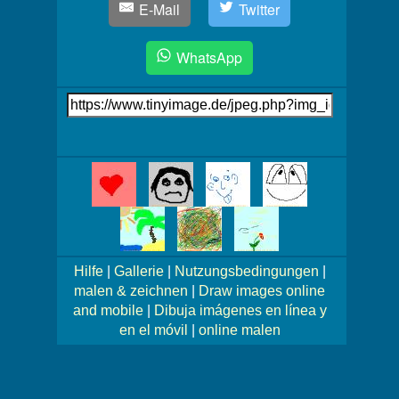
E-Mail
Twitter
WhatsApp
Link
auf's
Bild
Mehr
Bilder!
Hilfe
|
Gallerie
|
Nutzungsbedingungen
|
malen & zeichnen
|
Draw images online
and mobile
|
Dibuja imágenes en línea y
en el móvil
|
online malen