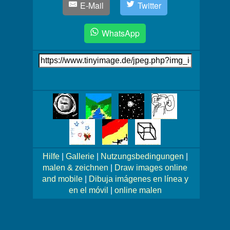
E-Mail
Twitter
WhatsApp
Link
auf's
Bild
Mehr
Bilder!
Hilfe
|
Gallerie
|
Nutzungsbedingungen
|
malen & zeichnen
|
Draw images online
and mobile
|
Dibuja imágenes en línea y
en el móvil
|
online malen