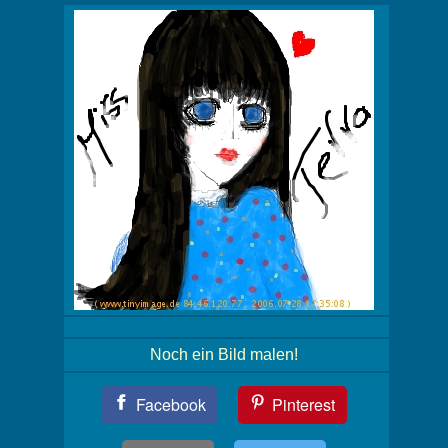
Noch ein Bild malen!
Teil
Facebook
Pinterest
Dein
Bild!