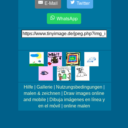
E-Mail
Twitter
WhatsApp
Link
auf's
Bild
Mehr
Bilder!
Hilfe
|
Gallerie
|
Nutzungsbedingungen
|
malen & zeichnen
|
Draw images online
and mobile
|
Dibuja imágenes en línea y
en el móvil
|
online malen