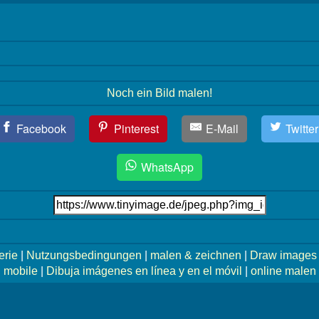
Noch ein Bild malen!
Facebook
Pinterest
E-Mail
Twitter
WhatsApp
erie
|
Nutzungsbedingungen
|
malen & zeichnen
|
Draw images 
mobile
|
Dibuja imágenes en línea y en el móvil
|
online malen