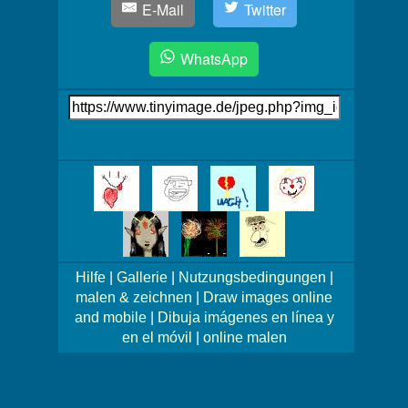
E-Mail
Twitter
WhatsApp
Link
auf's
Bild
Mehr
Bilder!
Hilfe
|
Gallerie
|
Nutzungsbedingungen
|
malen & zeichnen
|
Draw images online
and mobile
|
Dibuja imágenes en línea y
en el móvil
|
online malen