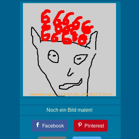
Noch ein Bild malen!
Teil
Facebook
Pinterest
Dein
Bild!