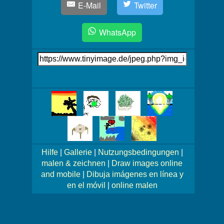
E-Mail
Twitter
WhatsApp
Link
auf's
Bild
Mehr
Bilder!
Hilfe
|
Gallerie
|
Nutzungsbedingungen
|
malen & zeichnen
|
Draw images online
and mobile
|
Dibuja imágenes en línea y
en el móvil
|
online malen