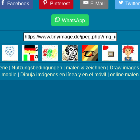
Facebook
Pinterest
E-Mail
Twitter
WhatsApp
erie
|
Nutzungsbedingungen
|
malen & zeichnen
|
Draw images 
mobile
|
Dibuja imágenes en línea y en el móvil
|
online malen