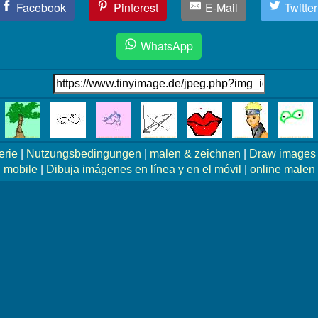
Facebook
Pinterest
E-Mail
Twitter
WhatsApp
erie
|
Nutzungsbedingungen
|
malen & zeichnen
|
Draw images 
mobile
|
Dibuja imágenes en línea y en el móvil
|
online malen