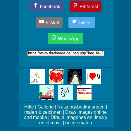
Teil
Facebook
Pinterest
Dein
Bild!
E-Mail
Twitter
WhatsApp
Link
auf's
Bild
Mehr
Bilder!
Hilfe
|
Gallerie
|
Nutzungsbedingungen
|
malen & zeichnen
|
Draw images online
and mobile
|
Dibuja imágenes en línea y
en el móvil
|
online malen