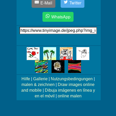
E-Mail
Twitter
WhatsApp
Link
auf's
Bild
Mehr
Bilder!
Hilfe
|
Gallerie
|
Nutzungsbedingungen
|
malen & zeichnen
|
Draw images online
and mobile
|
Dibuja imágenes en línea y
en el móvil
|
online malen