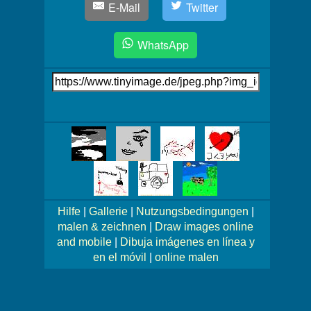
E-Mail
Twitter
WhatsApp
Link
auf's
Bild
Mehr
Bilder!
Hilfe
|
Gallerie
|
Nutzungsbedingungen
|
malen & zeichnen
|
Draw images online
and mobile
|
Dibuja imágenes en línea y
en el móvil
|
online malen