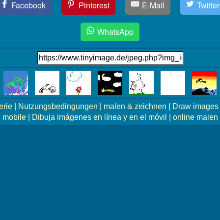
Facebook
Pinterest
E-Mail
Twitter
WhatsApp
erie
|
Nutzungsbedingungen
|
malen & zeichnen
|
Draw images 
mobile
|
Dibuja imágenes en línea y en el móvil
|
online malen