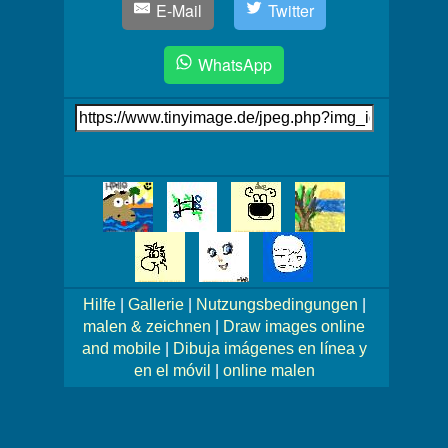
E-Mail
Twitter
WhatsApp
Link
auf's
Bild
Mehr
Bilder!
Hilfe
|
Gallerie
|
Nutzungsbedingungen
|
malen & zeichnen
|
Draw images online
and mobile
|
Dibuja imágenes en línea y
en el móvil
|
online malen