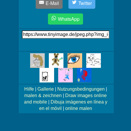
E-Mail
Twitter
WhatsApp
Link
auf's
Bild
Mehr
Bilder!
Hilfe
|
Gallerie
|
Nutzungsbedingungen
|
malen & zeichnen
|
Draw images online
and mobile
|
Dibuja imágenes en línea y
en el móvil
|
online malen