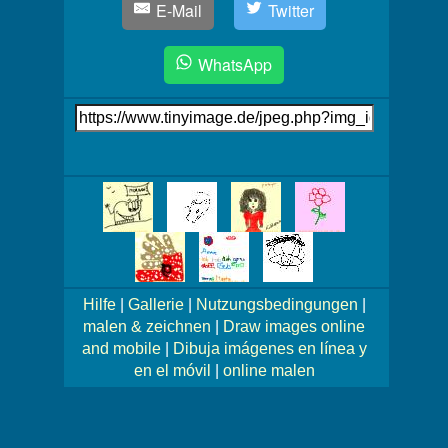
E-Mail
Twitter
WhatsApp
Link
auf's
Bild
Mehr
Bilder!
Hilfe
|
Gallerie
|
Nutzungsbedingungen
|
malen & zeichnen
|
Draw images online
and mobile
|
Dibuja imágenes en línea y
en el móvil
|
online malen