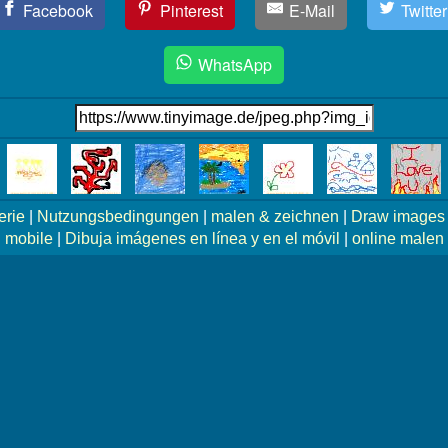
Facebook
Pinterest
E-Mail
Twitter
WhatsApp
erie
|
Nutzungsbedingungen
|
malen & zeichnen
|
Draw images 
mobile
|
Dibuja imágenes en línea y en el móvil
|
online malen