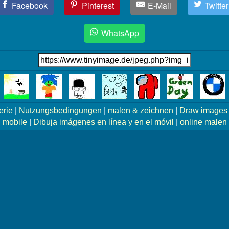
Facebook
Pinterest
E-Mail
Twitter
WhatsApp
erie
|
Nutzungsbedingungen
|
malen & zeichnen
|
Draw images 
mobile
|
Dibuja imágenes en línea y en el móvil
|
online malen