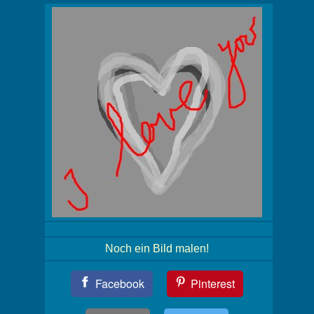
Noch ein Bild malen!
Teil
Facebook
Pinterest
Dein
Bild!