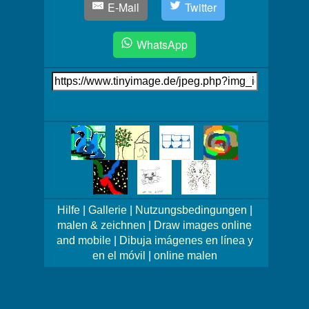
E-Mail
Twitter
WhatsApp
Link
auf's
Bild
Mehr
Bilder!
Hilfe
|
Gallerie
|
Nutzungsbedingungen
|
malen & zeichnen
|
Draw images online
and mobile
|
Dibuja imágenes en línea y
en el móvil
|
online malen