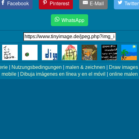
Facebook
Pinterest
E-Mail
Twitter
WhatsApp
erie
|
Nutzungsbedingungen
|
malen & zeichnen
|
Draw images 
mobile
|
Dibuja imágenes en línea y en el móvil
|
online malen