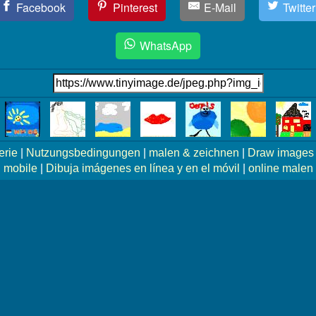
Facebook
Pinterest
E-Mail
Twitter
WhatsApp
erie
|
Nutzungsbedingungen
|
malen & zeichnen
|
Draw images 
mobile
|
Dibuja imágenes en línea y en el móvil
|
online malen