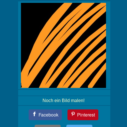
Noch ein Bild malen!
Teil
Facebook
Pinterest
Dein
Bild!