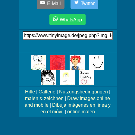
E-Mail
Twitter
WhatsApp
Link
auf's
Bild
Mehr
Bilder!
Hilfe
|
Gallerie
|
Nutzungsbedingungen
|
malen & zeichnen
|
Draw images online
and mobile
|
Dibuja imágenes en línea y
en el móvil
|
online malen