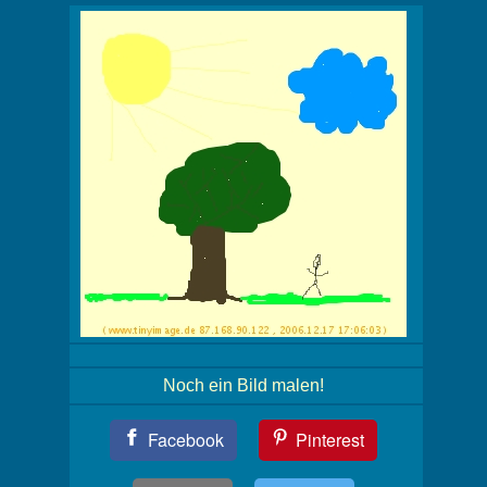
Noch ein Bild malen!
Teil
Facebook
Pinterest
Dein
Bild!