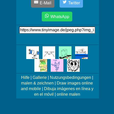
E-Mail
Twitter
WhatsApp
Link
auf's
Bild
Mehr
Bilder!
Hilfe
|
Gallerie
|
Nutzungsbedingungen
|
malen & zeichnen
|
Draw images online
and mobile
|
Dibuja imágenes en línea y
en el móvil
|
online malen