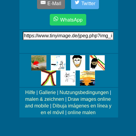
E-Mail
Twitter
WhatsApp
Link
auf's
Bild
Mehr
Bilder!
Hilfe
|
Gallerie
|
Nutzungsbedingungen
|
malen & zeichnen
|
Draw images online
and mobile
|
Dibuja imágenes en línea y
en el móvil
|
online malen