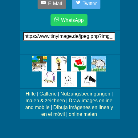
E-Mail
Twitter
WhatsApp
Link
auf's
Bild
Mehr
Bilder!
Hilfe
|
Gallerie
|
Nutzungsbedingungen
|
malen & zeichnen
|
Draw images online
and mobile
|
Dibuja imágenes en línea y
en el móvil
|
online malen