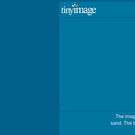
The image
sand. The b