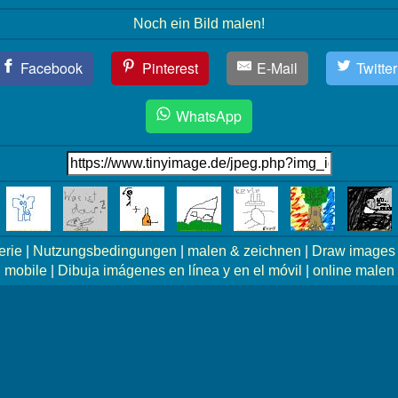
Noch ein Bild malen!
Facebook
Pinterest
E-Mail
Twitter
WhatsApp
erie
|
Nutzungsbedingungen
|
malen & zeichnen
|
Draw images 
mobile
|
Dibuja imágenes en línea y en el móvil
|
online malen