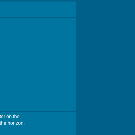
ter on the
the horizon.