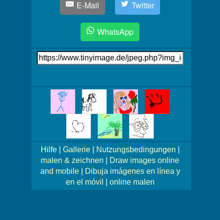
E-Mail
Twitter
WhatsApp
Link
auf's
Bild
Mehr
Bilder!
Hilfe
|
Gallerie
|
Nutzungsbedingungen
|
malen & zeichnen
|
Draw images online
and mobile
|
Dibuja imágenes en línea y
en el móvil
|
online malen