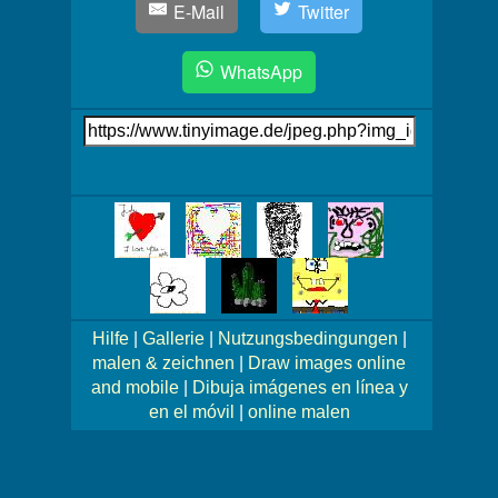
E-Mail
Twitter
WhatsApp
Link
auf's
Bild
Mehr
Bilder!
Hilfe
|
Gallerie
|
Nutzungsbedingungen
|
malen & zeichnen
|
Draw images online
and mobile
|
Dibuja imágenes en línea y
en el móvil
|
online malen