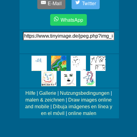
E-Mail
Twitter
WhatsApp
Link
auf's
Bild
Mehr
Bilder!
Hilfe
|
Gallerie
|
Nutzungsbedingungen
|
malen & zeichnen
|
Draw images online
and mobile
|
Dibuja imágenes en línea y
en el móvil
|
online malen