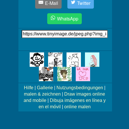
E-Mail
Twitter
WhatsApp
Link
auf's
Bild
Mehr
Bilder!
Hilfe
|
Gallerie
|
Nutzungsbedingungen
|
malen & zeichnen
|
Draw images online
and mobile
|
Dibuja imágenes en línea y
en el móvil
|
online malen