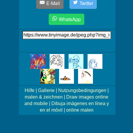
E-Mail
Twitter
WhatsApp
Link
auf's
Bild
Mehr
Bilder!
Hilfe
|
Gallerie
|
Nutzungsbedingungen
|
malen & zeichnen
|
Draw images online
and mobile
|
Dibuja imágenes en línea y
en el móvil
|
online malen