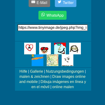
E-Mail
Twitter
WhatsApp
Link
auf's
Bild
Mehr
Bilder!
Hilfe
|
Gallerie
|
Nutzungsbedingungen
|
malen & zeichnen
|
Draw images online
and mobile
|
Dibuja imágenes en línea y
en el móvil
|
online malen