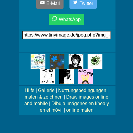
E-Mail
Twitter
WhatsApp
Link
auf's
Bild
Mehr
Bilder!
Hilfe
|
Gallerie
|
Nutzungsbedingungen
|
malen & zeichnen
|
Draw images online
and mobile
|
Dibuja imágenes en línea y
en el móvil
|
online malen