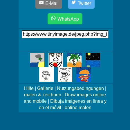
E-Mail
Twitter
WhatsApp
Link
auf's
Bild
Mehr
Bilder!
Hilfe
|
Gallerie
|
Nutzungsbedingungen
|
malen & zeichnen
|
Draw images online
and mobile
|
Dibuja imágenes en línea y
en el móvil
|
online malen