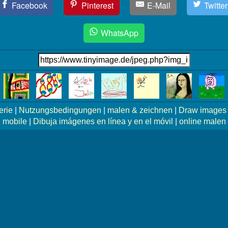
Facebook
Pinterest
E-Mail
Twitter
WhatsApp
erie
|
Nutzungsbedingungen
|
malen & zeichnen
|
Draw images 
mobile
|
Dibuja imágenes en línea y en el móvil
|
online malen