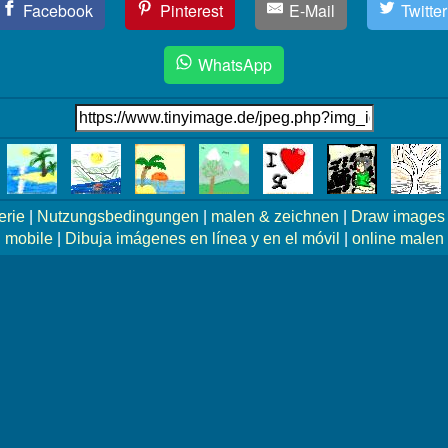
Facebook
Pinterest
E-Mail
Twitter
WhatsApp
erie
|
Nutzungsbedingungen
|
malen & zeichnen
|
Draw images 
mobile
|
Dibuja imágenes en línea y en el móvil
|
online malen