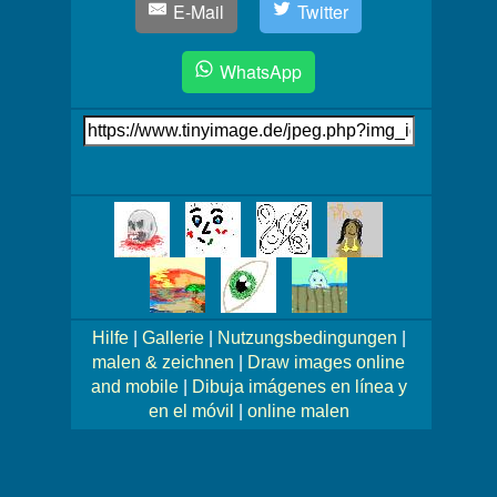
E-Mail
Twitter
WhatsApp
Link
auf's
Bild
Mehr
Bilder!
Hilfe
|
Gallerie
|
Nutzungsbedingungen
|
malen & zeichnen
|
Draw images online
and mobile
|
Dibuja imágenes en línea y
en el móvil
|
online malen