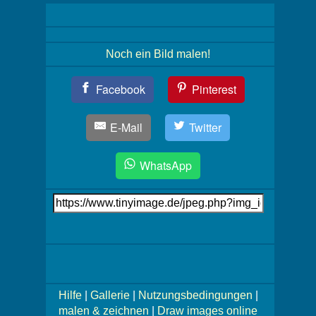
Noch ein Bild malen!
Teil
Facebook
Pinterest
Dein
Bild!
E-Mail
Twitter
WhatsApp
Link
auf's
Bild
Mehr
Bilder!
Hilfe
|
Gallerie
|
Nutzungsbedingungen
|
malen & zeichnen
|
Draw images online