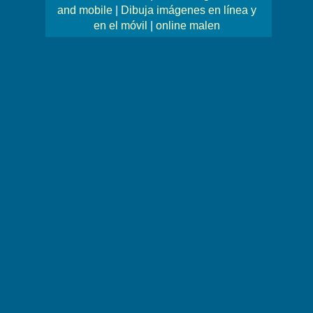
and mobile
|
Dibuja imágenes en línea y
en el móvil
|
online malen