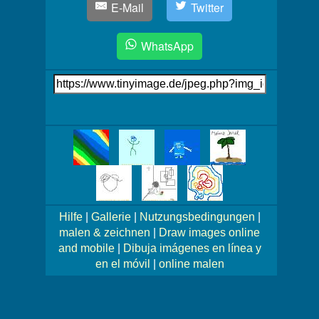
E-Mail
Twitter
WhatsApp
Link
auf's
Bild
Mehr
Bilder!
Hilfe
|
Gallerie
|
Nutzungsbedingungen
|
malen & zeichnen
|
Draw images online
and mobile
|
Dibuja imágenes en línea y
en el móvil
|
online malen