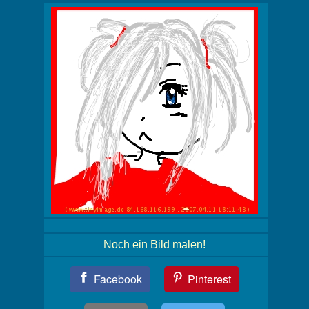
Noch ein Bild malen!
Teil
Facebook
Pinterest
Dein
Bild!