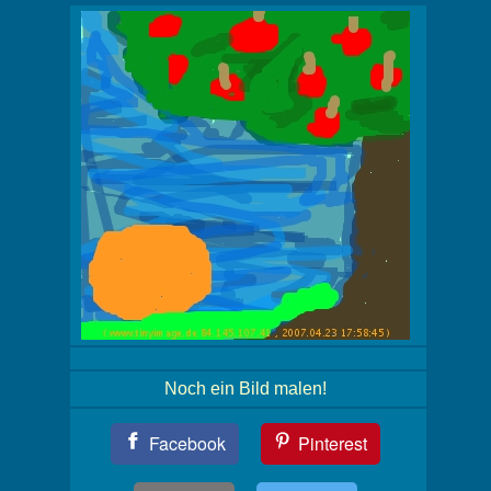
Noch ein Bild malen!
Teil
Facebook
Pinterest
Dein
Bild!