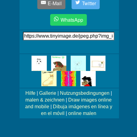
E-Mail
Twitter
WhatsApp
Link
auf's
Bild
Mehr
Bilder!
Hilfe
|
Gallerie
|
Nutzungsbedingungen
|
malen & zeichnen
|
Draw images online
and mobile
|
Dibuja imágenes en línea y
en el móvil
|
online malen